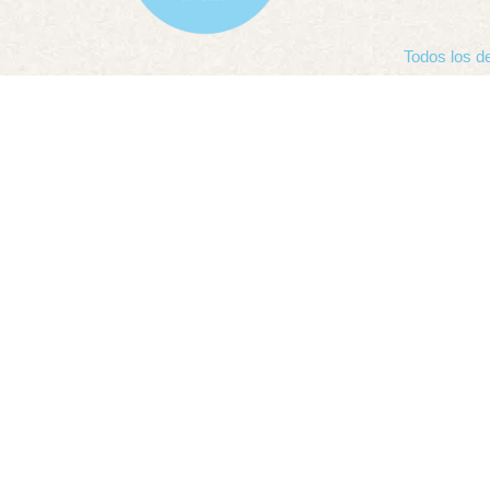
Todos los d
COMPLETA EL FO
NOMBRE
EMAIL
¿EN QUÉ IDIOMA PRE
Español
Inglés