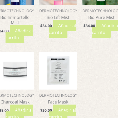
ERMOTECHNOLOGY
DERMOTECHNOLOGY
DERMOTECHNOLOG
Bio Immortelle
Bio Lift Mist
Bio Pure Mist
Mist
Añadir al
Añadir a
$
34.00
$
34.00
Añadir al
34.00
carrito
carrito
carrito
ERMOTECHNOLOGY
DERMOTECHNOLOGY
Charcoal Mask
Face Mask
Añadir al
Añadir al
38.00
$
30.00
carrito
carrito