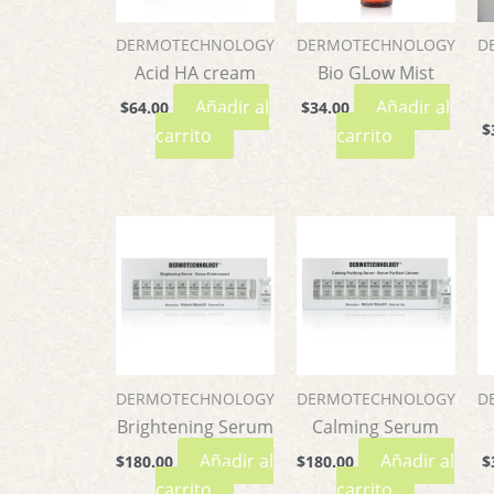
DERMOTECHNOLOGY
DERMOTECHNOLOGY
D
Acid HA cream
Bio GLow Mist
Añadir al
Añadir al
$
64.00
$
34.00
$
carrito
carrito
DERMOTECHNOLOGY
DERMOTECHNOLOGY
D
Brightening Serum
Calming Serum
Añadir al
Añadir al
$
180.00
$
180.00
$
carrito
carrito