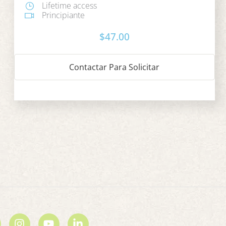
Lifetime access
Principiante
$47.00
Contactar Para Solicitar
I
Y
L