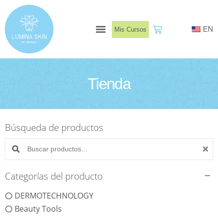
Ir
al
EN
Mis Cursos
contenido
Book Now
Tienda
Búsqueda de productos
Buscar productos:
Categorías del producto
DERMOTECHNOLOGY
Beauty Tools