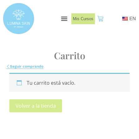
Ir
al
EN
Mis Cursos
contenido
Book Now
Carrito
Seguir comprando
Tu carrito está vacío.
Volver a la tienda