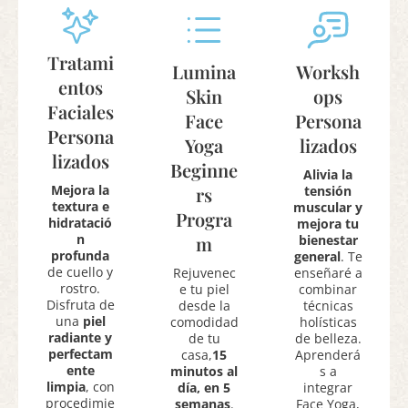
Tratami
Lumina
Worksh
Entos
Skin
Ops
Faciales
Face
Persona
Persona
Yoga
Lizados
Lizados
Beginne
Alivia la
Mejora la
Rs
tensión
textura e
muscular y
Progra
hidratació
mejora tu
n
M
bienestar
profunda
general
. Te
de cuello y
Rejuvenec
enseñaré a
rostro.
e tu piel
combinar
Disfruta de
desde la
técnicas
una
piel
comodidad
holísticas
radiante y
de tu
de belleza.
perfectam
casa,
15
Aprenderá
ente
minutos al
s a
limpia
, con
día, en 5
integrar
procedimie
semanas
.
Face Yoga,