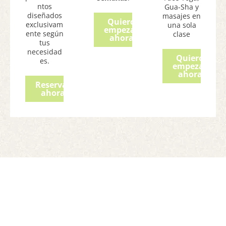
ntos
Gua-Sha y
diseñados
masajes en
Quiero
exclusivam
una sola
empezar
ente según
clase
ahora
tus
necesidad
Quiero
es.
empezar
ahora
Reservar
ahora