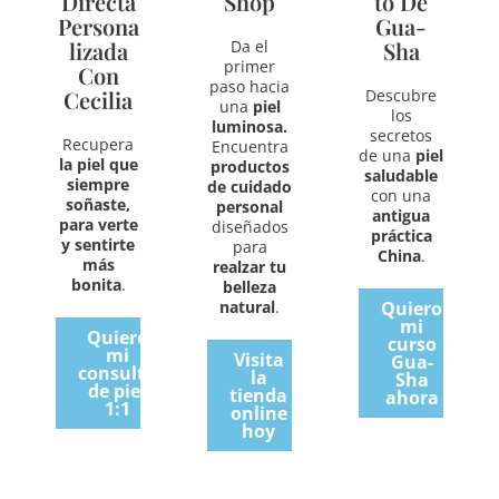
Directa
Shop
To De
Persona
Gua-
Lizada
Da el
Sha
primer
Con
paso hacia
Cecilia
Descubre
una
piel
los
luminosa.
secretos
Recupera
Encuentra
de una
piel
la piel que
productos
saludable
siempre
de cuidado
con una
soñaste,
personal
antigua
para verte
diseñados
práctica
y sentirte
para
China
.
más
realzar tu
bonita
.
belleza
natural
.
Quiero
mi
Quiero
curso
mi
Visita
Gua-
consulta
la
Sha
de piel
tienda
ahora
1:1
online
hoy